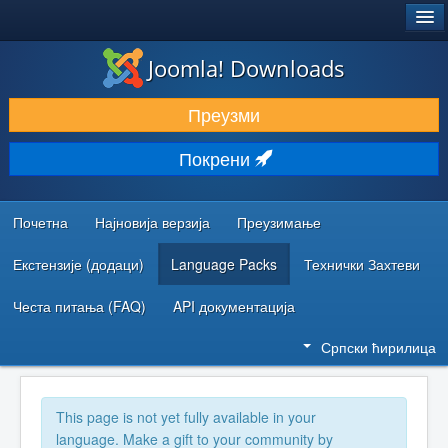
®
JOOMLA!
Joomla! Downloads
ПРЕУЗИМАЊЕ И ПРОШИРЕЊА (ЕКСТЕНЗИЈЕ)
Преузми
ОТКРИЈТЕ И НАУЧИТЕ
Покрени
ЗАЈЕДНИЦА И ПОДРШКА
РЕСУРСИ ЗА РАЗВОЈ
Почетна
Најновија верзија
Преузимање
Екстензије (додаци)
Language Packs
Технички Захтеви
Честа питања (FAQ)
API документација
Српски ћирилица
This page is not yet fully available in your
language. Make a gift to your community by