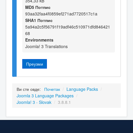
354,33 kB
MD5 Потпис
93aa32faa4f0859ef271ad7720517c1a
SHA1 Потпис
5a94a2c5f56791f19adf46c510971dfd846421
68
Environments
Joomla! 3 Translations
Преузми
Ви сте овде:
Почетак
/
Language Packs
/
Joomla 3 Language Packages
/
Joomla! 3 - Slovak
/
3.8.8.1