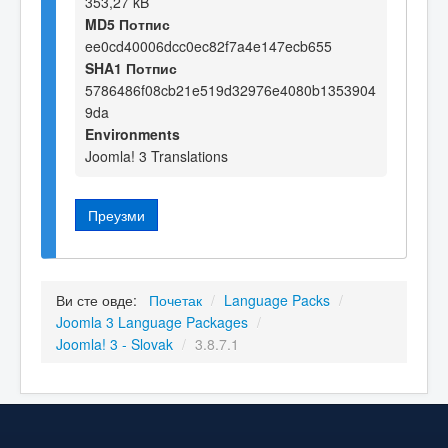
353,27 kB
MD5 Потпис
ee0cd40006dcc0ec82f7a4e147ecb655
SHA1 Потпис
5786486f08cb21e519d32976e4080b1353904
9da
Environments
Joomla! 3 Translations
Преузми
Ви сте овде:
Почетак
/
Language Packs
/
Joomla 3 Language Packages
/
Joomla! 3 - Slovak
/
3.8.7.1