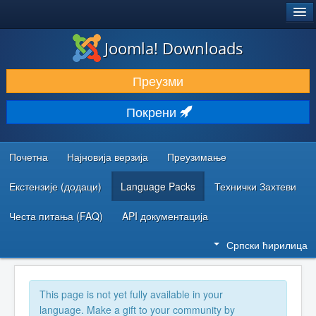
®
JOOMLA!
Joomla! Downloads
ПРЕУЗИМАЊЕ И ПРОШИРЕЊА (ЕКСТЕНЗИЈЕ)
Преузми
ОТКРИЈТЕ И НАУЧИТЕ
Покрени
ЗАЈЕДНИЦА И ПОДРШКА
РЕСУРСИ ЗА РАЗВОЈ
Почетна
Најновија верзија
Преузимање
Екстензије (додаци)
Language Packs
Технички Захтеви
Честа питања (FAQ)
API документација
Српски ћирилица
This page is not yet fully available in your
language. Make a gift to your community by