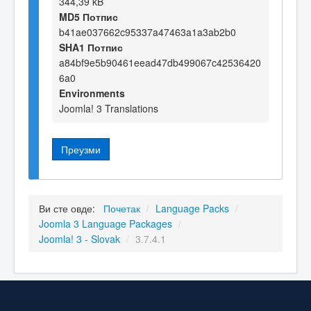
344,39 kB
MD5 Потпис
b41ae037662c95337a47463a1a3ab2b0
SHA1 Потпис
a84bf9e5b90461eead47db499067c42536420
6a0
Environments
Joomla! 3 Translations
Преузми
Ви сте овде:
Почетак
/
Language Packs
/
Joomla 3 Language Packages
/
Joomla! 3 - Slovak
/
3.7.4.1