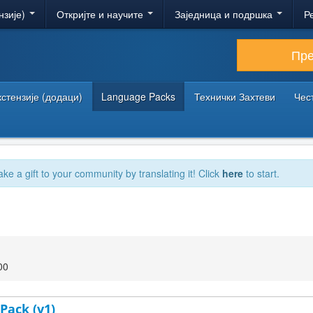
нзије)
Откријте и научите
Заједница и подршка
Р
Пр
кстензије (додаци)
Language Packs
Технички Захтеви
Чес
ake a gift to your community by translating it! Click
here
to start.
00
Pack (v1)