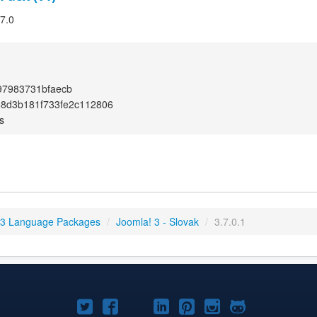
.7.0
97983731bfaecb
68d3b181f733fe2c112806
s
 3 Language Packages
/
Joomla! 3 - Slovak
/
3.7.0.1
Joomla!
Joomla!
Joomla!
Joomla!
Joomla!
Joomla!
Joomla!