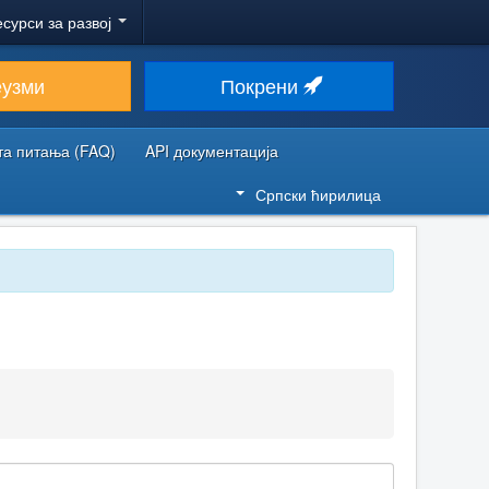
есурси за развој
еузми
Покрени
та питања (FAQ)
API документација
Српски ћирилица