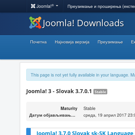
®
Joomla!
Преузимање и проширења (ексте
Joomla! Downloads
Почетна
Најновија верзија
Преузимање
Е
This page is not yet fully available in your language. M
Joomla! 3 - Slovak 3.7.0.1
Stable
Maturity
Stable
Датум објављивања верзије
среда, 19 април 2017 23:
Joomla! 3.7.0 Slovak sk-SK Language 