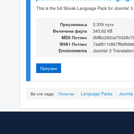
This is the full Slovak Language Pack for Joomla! 3
Преузимања
2.339 пута
Величина фајла
343,62 kB
MD5 Потпис
0bffbc292ca70328c7
SHA1 Потпис
7aaf611c867ff9d9da
Environments
Joomla! 3 Translation
Преузми
Ви сте овде:
Почетак
/
Language Packs
/
Joomla