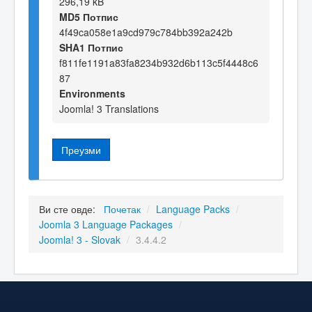
296,19 kB
MD5 Потпис
4f49ca058e1a9cd979c784bb392a242b
SHA1 Потпис
f811fe1191a83fa8234b932d6b113c5f4448c6
87
Environments
Joomla! 3 Translations
Преузми
Ви сте овде:
Почетак
/
Language Packs
/
Joomla 3 Language Packages
/
Joomla! 3 - Slovak
/
3.4.4.2