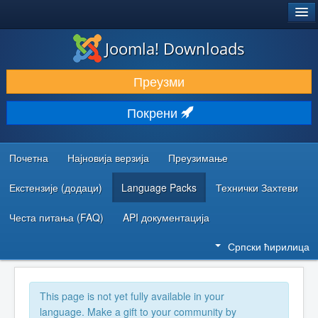
®
JOOMLA!
Joomla! Downloads
ПРЕУЗИМАЊЕ И ПРОШИРЕЊА (ЕКСТЕНЗИЈЕ)
Преузми
ОТКРИЈТЕ И НАУЧИТЕ
Покрени
ЗАЈЕДНИЦА И ПОДРШКА
РЕСУРСИ ЗА РАЗВОЈ
Почетна
Најновија верзија
Преузимање
Екстензије (додаци)
Language Packs
Технички Захтеви
Честа питања (FAQ)
API документација
Српски ћирилица
This page is not yet fully available in your
language. Make a gift to your community by