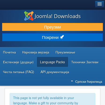
®
JOOMLA!
Joomla! Downloads
ПРЕУЗИМАЊЕ И ПРОШИРЕЊА (ЕКСТЕНЗИЈЕ)
Преузми
ОТКРИЈТЕ И НАУЧИТЕ
Покрени
ЗАЈЕДНИЦА И ПОДРШКА
РЕСУРСИ ЗА РАЗВОЈ
Почетна
Најновија верзија
Преузимање
Екстензије (додаци)
Language Packs
Технички Захтеви
Честа питања (FAQ)
API документација
Српски ћирилица
This page is not yet fully available in your
language. Make a gift to your community by