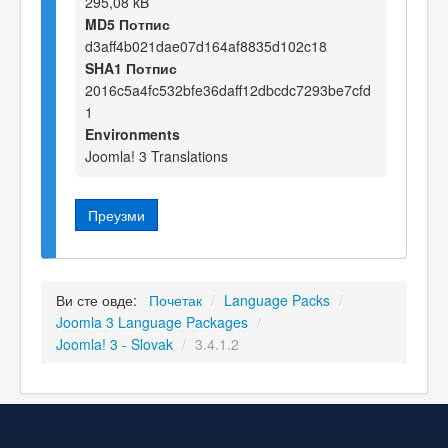
295,08 kB
MD5 Потпис
d3aff4b021dae07d164af8835d102c18
SHA1 Потпис
2016c5a4fc532bfe36daff12dbcdc7293be7cfd
1
Environments
Joomla! 3 Translations
Преузми
Ви сте овде:
Почетак
/
Language Packs
/
Joomla 3 Language Packages
/
Joomla! 3 - Slovak
/
3.4.1.2