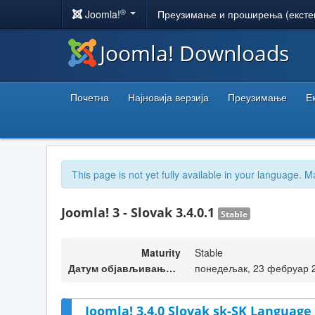
®
Joomla!
Преузимање и проширења (ексте
Joomla! Downloads
Почетна
Најновија верзија
Преузимање
Е
This page is not yet fully available in your language. M
Joomla! 3 - Slovak 3.4.0.1
Stable
Maturity
Stable
Датум објављивања верзије
понедељак, 23 фебруар 
Joomla! 3.4.0 Slovak sk-SK Language 