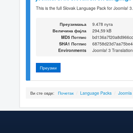
This is the full Slovak Language Pack for Joomla! 3
Преузимања
9.478 пута
Величина фајла
294,59 kB
MD5 Потпис
bd136a7f20a8d966c
SHA1 Потпис
68758d23d7aa75be4
Environments
Joomla! 3 Translation
Преузми
Ви сте овде:
Почетак
/
Language Packs
/
Joomla