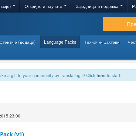
нзије)
Откријте и научите
Заједница и подршка
Р
Пр
кстензије (додаци)
Language Packs
Технички Захтеви
Чес
ake a gift to your community by translating it! Click
here
to start.
2015 23:00
Pack (v1)