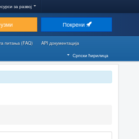
есурси за развој
еузми
Покрени
та питања (FAQ)
API документација
Српски ћирилица