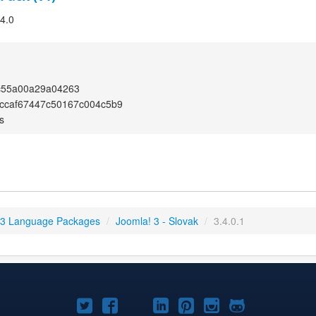
.4.0
c55a00a29a04263
ccaf67447c50167c004c5b9
s
 3 Language Packages
/
Joomla! 3 - Slovak
/
3.4.0.1
Joomla!
Joomla!
Joomla!
Joomla!
Joomla!
Joomla!
Joomla!