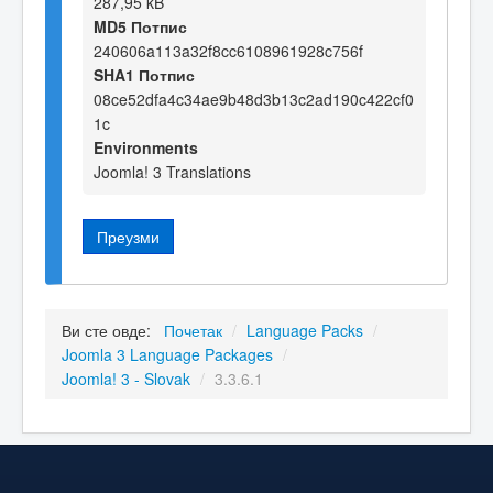
287,95 kB
MD5 Потпис
240606a113a32f8cc6108961928c756f
SHA1 Потпис
08ce52dfa4c34ae9b48d3b13c2ad190c422cf0
1c
Environments
Joomla! 3 Translations
Преузми
Ви сте овде:
Почетак
/
Language Packs
/
Joomla 3 Language Packages
/
Joomla! 3 - Slovak
/
3.3.6.1