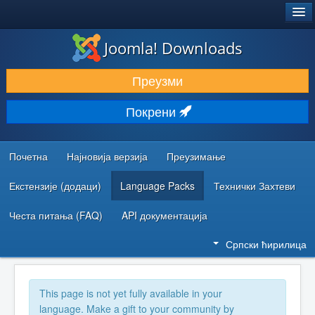
®
JOOMLA!
Joomla! Downloads
ПРЕУЗИМАЊЕ И ПРОШИРЕЊА (ЕКСТЕНЗИЈЕ)
Преузми
ОТКРИЈТЕ И НАУЧИТЕ
Покрени
ЗАЈЕДНИЦА И ПОДРШКА
РЕСУРСИ ЗА РАЗВОЈ
Почетна
Најновија верзија
Преузимање
Екстензије (додаци)
Language Packs
Технички Захтеви
Честа питања (FAQ)
API документација
Српски ћирилица
This page is not yet fully available in your
language. Make a gift to your community by