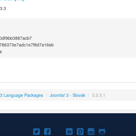
.3.3
0df9bb3887acb7
786373e7adc1e7f8d7a16eb
s
 3 Language Packages
/
Joomla! 3 - Slovak
/
3.3.3.1
Joomla!
Joomla!
Joomla!
Joomla!
Joomla!
Joomla!
Joomla!