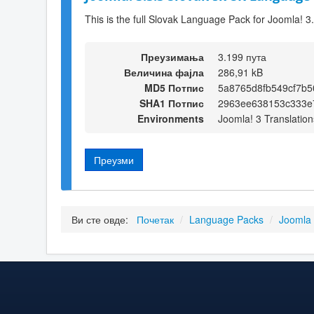
This is the full Slovak Language Pack for Joomla! 3
Преузимања
3.199 пута
Величина фајла
286,91 kB
MD5 Потпис
5a8765d8fb549cf7b5
SHA1 Потпис
2963ee638153c333e
Environments
Joomla! 3 Translation
Преузми
Ви сте овде:
Почетак
/
Language Packs
/
Joomla