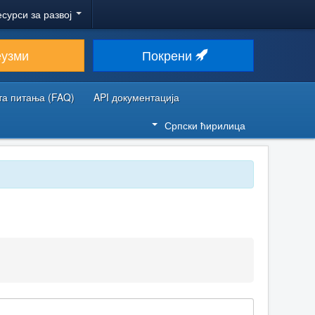
есурси за развој
еузми
Покрени
та питања (FAQ)
API документација
Српски ћирилица