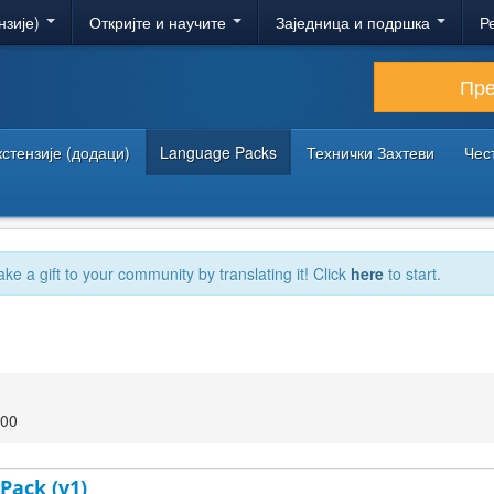
нзије)
Откријте и научите
Заједница и подршка
Р
Пр
кстензије (додаци)
Language Packs
Технички Захтеви
Чес
ake a gift to your community by translating it! Click
here
to start.
:00
Pack (v1)