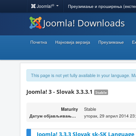
®
Joomla!
Преузимање и проширења (ексте
Joomla! Downloads
Почетна
Најновија верзија
Преузимање
Е
This page is not yet fully available in your language. M
Joomla! 3 - Slovak 3.3.3.1
Stable
Maturity
Stable
Датум објављивања верзије
уторак, 29 април 2014 23
Joomla! 3.3.3 Slovak sk-SK Language 