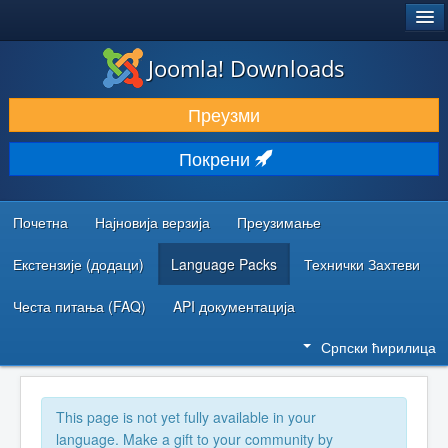
®
JOOMLA!
Joomla! Downloads
ПРЕУЗИМАЊЕ И ПРОШИРЕЊА (ЕКСТЕНЗИЈЕ)
Преузми
ОТКРИЈТЕ И НАУЧИТЕ
Покрени
ЗАЈЕДНИЦА И ПОДРШКА
РЕСУРСИ ЗА РАЗВОЈ
Почетна
Најновија верзија
Преузимање
Екстензије (додаци)
Language Packs
Технички Захтеви
Честа питања (FAQ)
API документација
Српски ћирилица
This page is not yet fully available in your
language. Make a gift to your community by