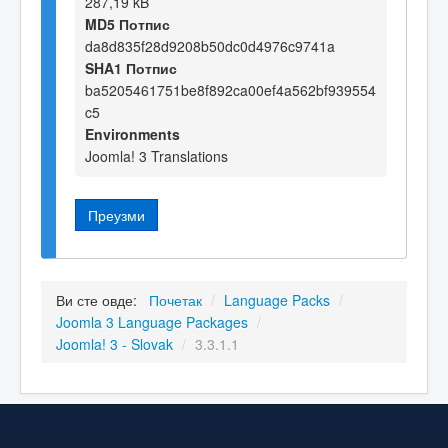
287,19 kB
MD5 Потпис
da8d835f28d9208b50dc0d4976c9741a
SHA1 Потпис
ba5205461751be8f892ca00ef4a562bf939554
c5
Environments
Joomla! 3 Translations
Преузми
Ви сте овде:
Почетак
/
Language Packs
/
Joomla 3 Language Packages
/
Joomla! 3 - Slovak
/
3.3.1.1