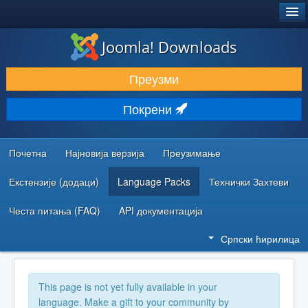
®
JOOMLA!
Joomla! Downloads
ПРЕУЗИМАЊЕ И ПРОШИРЕЊА (ЕКСТЕНЗИЈЕ)
Преузми
ОТКРИЈТЕ И НАУЧИТЕ
Покрени
ЗАЈЕДНИЦА И ПОДРШКА
РЕСУРСИ ЗА РАЗВОЈ
Почетна
Најновија верзија
Преузимање
Екстензије (додаци)
Language Packs
Технички Захтеви
Честа питања (FAQ)
API документација
Српски ћирилица
This page is not yet fully available in your
language. Make a gift to your community by