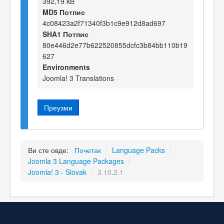
392,19 kB
MD5 Потпис
4c08423a2f71340f3b1c9e912d8ad697
SHA1 Потпис
80e446d2e77b622520855dcfc3b84bb110b19
627
Environments
Joomla! 3 Translations
Преузми
Ви сте овде:
Почетак
/
Language Packs
/
Joomla 3 Language Packages
/
Joomla! 3 - Slovak
/
3.10.2.1