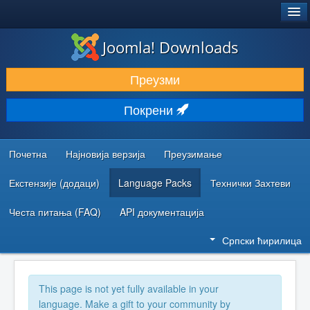
®
JOOMLA!
Joomla! Downloads
ПРЕУЗИМАЊЕ И ПРОШИРЕЊА (ЕКСТЕНЗИЈЕ)
Преузми
ОТКРИЈТЕ И НАУЧИТЕ
Покрени
ЗАЈЕДНИЦА И ПОДРШКА
РЕСУРСИ ЗА РАЗВОЈ
Почетна
Најновија верзија
Преузимање
Екстензије (додаци)
Language Packs
Технички Захтеви
Честа питања (FAQ)
API документација
Српски ћирилица
This page is not yet fully available in your
language. Make a gift to your community by