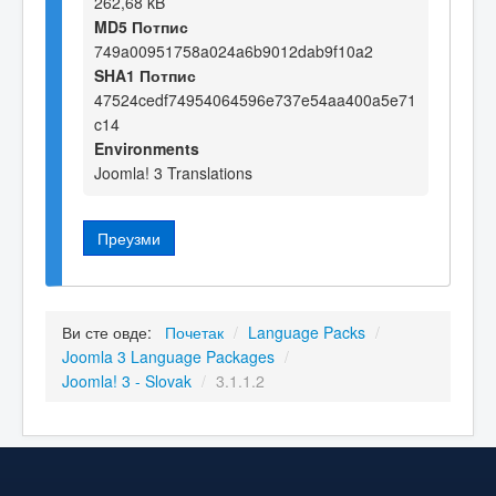
262,68 kB
MD5 Потпис
749a00951758a024a6b9012dab9f10a2
SHA1 Потпис
47524cedf74954064596e737e54aa400a5e71
c14
Environments
Joomla! 3 Translations
Преузми
Ви сте овде:
Почетак
/
Language Packs
/
Joomla 3 Language Packages
/
Joomla! 3 - Slovak
/
3.1.1.2