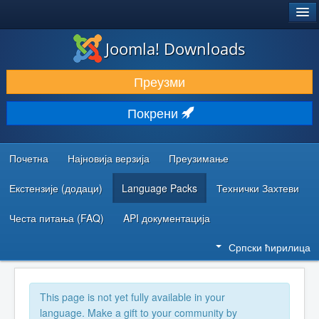
®
JOOMLA!
Joomla! Downloads
ПРЕУЗИМАЊЕ И ПРОШИРЕЊА (ЕКСТЕНЗИЈЕ)
Преузми
ОТКРИЈТЕ И НАУЧИТЕ
Покрени
ЗАЈЕДНИЦА И ПОДРШКА
РЕСУРСИ ЗА РАЗВОЈ
Почетна
Најновија верзија
Преузимање
Екстензије (додаци)
Language Packs
Технички Захтеви
Честа питања (FAQ)
API документација
Српски ћирилица
This page is not yet fully available in your
language. Make a gift to your community by