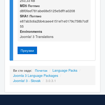
253,33 kB
MD5 Потпис
d8f0feef781abe68e5125e5dff1a0208
SHA1 Потпис
e87ab3c6a2bb4caee4151ef1e0179c758b7cdf
55
Environments
Joomla! 3 Translations
Преузми
Ви сте овде:
Почетак
/
Language Packs
/
Joomla 3 Language Packages
/
Joomla! 3 - Slovak
/
3.0.3.1