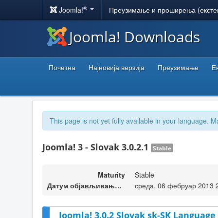
®
Joomla!
Преузимање и проширења (ексте
Joomla! Downloads
Почетна
Најновија верзија
Преузимање
Е
This page is not yet fully available in your language. M
Joomla! 3 - Slovak 3.0.2.1
Stable
Maturity
Stable
Датум објављивања верзије
среда, 06 фебруар 2013 
Joomla! 3.0.2 Slovak sk-SK Language 