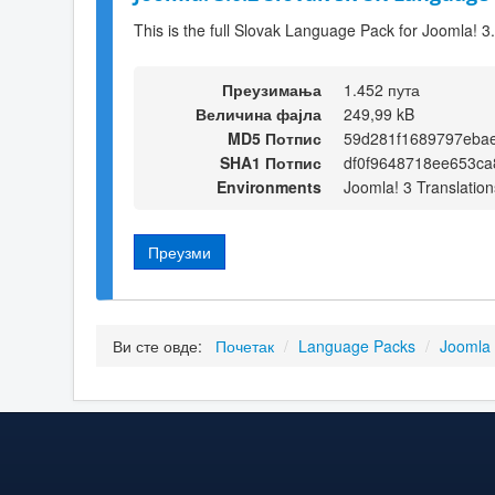
This is the full Slovak Language Pack for Joomla! 3
Преузимања
1.452 пута
Величина фајла
249,99 kB
MD5 Потпис
59d281f1689797ebae
SHA1 Потпис
df0f9648718ee653c
Environments
Joomla! 3 Translation
Преузми
Ви сте овде:
Почетак
/
Language Packs
/
Joomla