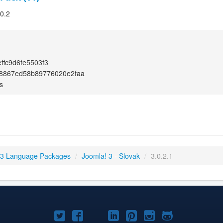
.0.2
ffc9d6fe5503f3
a8867ed58b89776020e2faa
s
 3 Language Packages
/
Joomla! 3 - Slovak
/
3.0.2.1
Joomla!
Joomla!
Joomla!
Joomla!
Joomla!
Joomla!
Joomla!