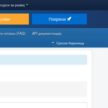
есурси за развој
еузми
Покрени
та питања (FAQ)
API документација
Српски ћирилица