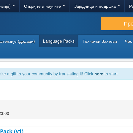
нзије)
Откријте и научите
Заједница и подршка
Р
Пр
кстензије (додаци)
Language Packs
Технички Захтеви
Чес
ake a gift to your community by translating it! Click
here
to start.
23:00
Pack (v1)