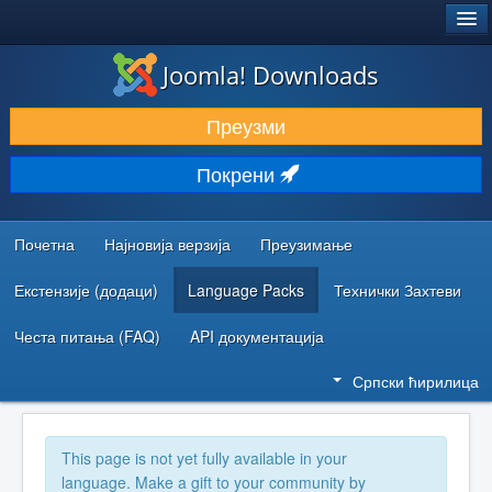
®
JOOMLA!
Joomla! Downloads
ПРЕУЗИМАЊЕ И ПРОШИРЕЊА (ЕКСТЕНЗИЈЕ)
Преузми
ОТКРИЈТЕ И НАУЧИТЕ
Покрени
ЗАЈЕДНИЦА И ПОДРШКА
РЕСУРСИ ЗА РАЗВОЈ
Почетна
Најновија верзија
Преузимање
Екстензије (додаци)
Language Packs
Технички Захтеви
Честа питања (FAQ)
API документација
Српски ћирилица
This page is not yet fully available in your
language. Make a gift to your community by