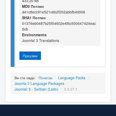
433,20 kB
MD5 Потпис
d41c8ecc91e521c6b2f202abbfb49006
SHA1 Потпис
01376eb0487b25f04602e4f6c930647424eac
5cb
Environments
Joomla! 3 Translations
Преузми
Ви сте овде:
Почетак
/
Language Packs
/
Joomla 3 Language Packages
/
Joomla! 3 - Serbian (Latin)
/
3.9.27.1