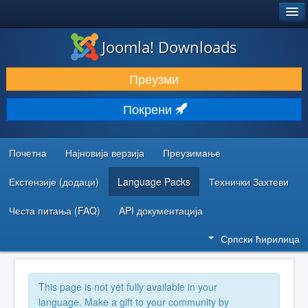
®
JOOMLA!
Joomla! Downloads
ПРЕУЗИМАЊЕ И ПРОШИРЕЊА (ЕКСТЕНЗИЈЕ)
Преузми
ОТКРИЈТЕ И НАУЧИТЕ
Покрени
ЗАЈЕДНИЦА И ПОДРШКА
РЕСУРСИ ЗА РАЗВОЈ
Почетна
Најновија верзија
Преузимање
Екстензије (додаци)
Language Packs
Технички Захтеви
Честа питања (FAQ)
API документација
Српски ћирилица
This page is not yet fully available in your
language. Make a gift to your community by