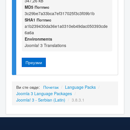
347,26 kB
MD5 Потпис
3c29be7a33bca7ef317025f3c3f09b1b
SHA1 Потпис
a1b239430da36e1a0310eb49dac050393cde
6a6a
Environments
Joomla! 3 Translations
Преузми
Ви сте овде:
Почетак
/
Language Packs
/
Joomla 3 Language Packages
/
Joomla! 3 - Serbian (Latin)
/
3.8.3.1