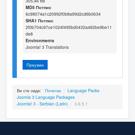
305,46 kB
MD5 Потпис
6c98074a1c20992f0b8a99d2cd6b0634
SHA1 Потпис
2f0b704c97ce1024f495bd0432a482be9be11
de8
Environments
Joomla! 3 Translations
Преузми
Ви сте овде:
Почетак
/
Language Packs
/
Joomla 3 Language Packages
/
Joomla! 3 - Serbian (Latin)
/
3.6.5.1