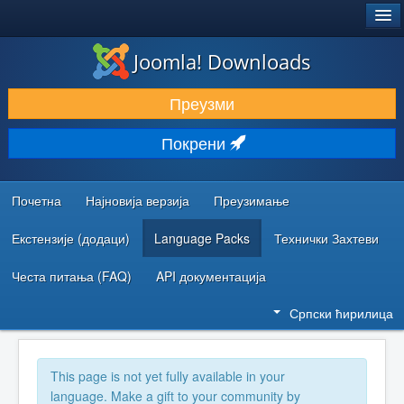
®
JOOMLA!
Joomla! Downloads
ПРЕУЗИМАЊЕ И ПРОШИРЕЊА (ЕКСТЕНЗИЈЕ)
Преузми
ОТКРИЈТЕ И НАУЧИТЕ
Покрени
ЗАЈЕДНИЦА И ПОДРШКА
РЕСУРСИ ЗА РАЗВОЈ
Почетна
Најновија верзија
Преузимање
Екстензије (додаци)
Language Packs
Технички Захтеви
Честа питања (FAQ)
API документација
Српски ћирилица
This page is not yet fully available in your
language. Make a gift to your community by