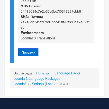
288,51 kB
MD5 Потпис
04415034c7e2b50c0bc7f0318337cbb8
SHA1 Потпис
2a718db745297bd4cdc418f47f663ea2402a9
edf
Environments
Joomla! 3 Translations
Преузми
Ви сте овде:
Почетак
/
Language Packs
/
Joomla 3 Language Packages
/
Joomla! 3 - Serbian (Latin)
/
3.4.0.1