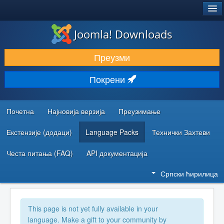
®
JOOMLA!
Joomla! Downloads
ПРЕУЗИМАЊЕ И ПРОШИРЕЊА (ЕКСТЕНЗИЈЕ)
Преузми
ОТКРИЈТЕ И НАУЧИТЕ
Покрени
ЗАЈЕДНИЦА И ПОДРШКА
РЕСУРСИ ЗА РАЗВОЈ
Почетна
Најновија верзија
Преузимање
Екстензије (додаци)
Language Packs
Технички Захтеви
Честа питања (FAQ)
API документација
Српски ћирилица
This page is not yet fully available in your
language. Make a gift to your community by