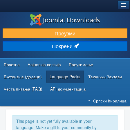
®
JOOMLA!
Joomla! Downloads
ПРЕУЗИМАЊЕ И ПРОШИРЕЊА (ЕКСТЕНЗИЈЕ)
Преузми
ОТКРИЈТЕ И НАУЧИТЕ
Покрени
ЗАЈЕДНИЦА И ПОДРШКА
РЕСУРСИ ЗА РАЗВОЈ
Почетна
Најновија верзија
Преузимање
Екстензије (додаци)
Language Packs
Технички Захтеви
Честа питања (FAQ)
API документација
Српски ћирилица
This page is not yet fully available in your
language. Make a gift to your community by