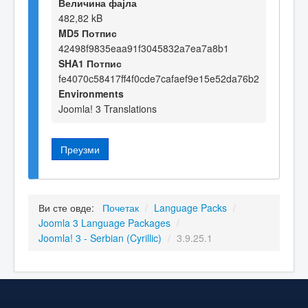
Величина фајла
482,82 kB
MD5 Потпис
42498f9835eaa91f3045832a7ea7a8b1
SHA1 Потпис
fe4070c58417ff4f0cde7cafaef9e15e52da76b2
Environments
Joomla! 3 Translations
Преузми
Ви сте овде:
Почетак
/
Language Packs
/
Joomla 3 Language Packages
/
Joomla! 3 - Serbian (Cyrillic)
/
3.9.25.1