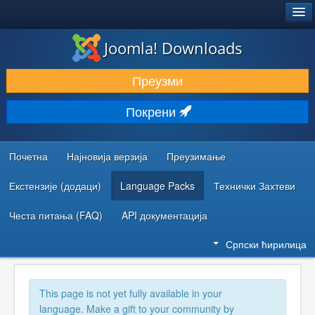
®
JOOMLA!
Joomla! Downloads
ПРЕУЗИМАЊЕ И ПРОШИРЕЊА (ЕКСТЕНЗИЈЕ)
Преузми
ОТКРИЈТЕ И НАУЧИТЕ
Покрени
ЗАЈЕДНИЦА И ПОДРШКА
РЕСУРСИ ЗА РАЗВОЈ
Почетна
Најновија верзија
Преузимање
Екстензије (додаци)
Language Packs
Технички Захтеви
Честа питања (FAQ)
API документација
Српски ћирилица
This page is not yet fully available in your
language. Make a gift to your community by