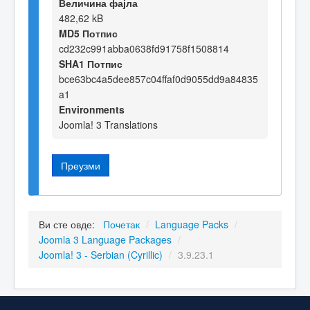
Величина фајла
482,62 kB
MD5 Потпис
cd232c991abba0638fd91758f1508814
SHA1 Потпис
bce63bc4a5dee857c04ffaf0d9055dd9a84835
a1
Environments
Joomla! 3 Translations
Преузми
Ви сте овде:
Почетак
/
Language Packs
/
Joomla 3 Language Packages
/
Joomla! 3 - Serbian (Cyrillic)
/
3.9.23.1