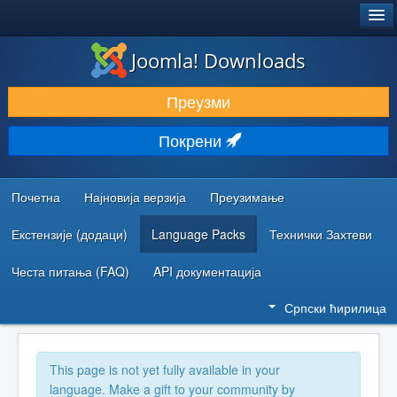
®
JOOMLA!
Joomla! Downloads
ПРЕУЗИМАЊЕ И ПРОШИРЕЊА (ЕКСТЕНЗИЈЕ)
Преузми
ОТКРИЈТЕ И НАУЧИТЕ
Покрени
ЗАЈЕДНИЦА И ПОДРШКА
РЕСУРСИ ЗА РАЗВОЈ
Почетна
Најновија верзија
Преузимање
Екстензије (додаци)
Language Packs
Технички Захтеви
Честа питања (FAQ)
API документација
Српски ћирилица
This page is not yet fully available in your
language. Make a gift to your community by