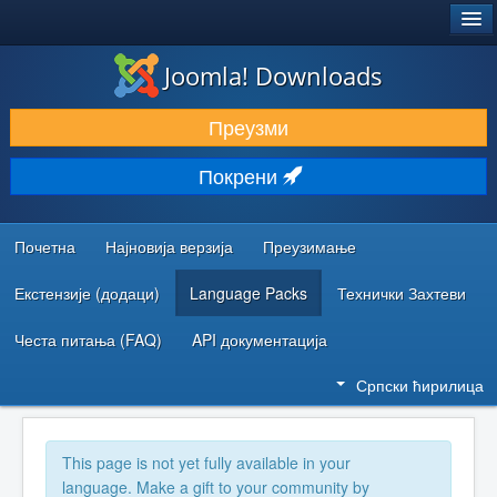
®
JOOMLA!
Joomla! Downloads
ПРЕУЗИМАЊЕ И ПРОШИРЕЊА (ЕКСТЕНЗИЈЕ)
Преузми
ОТКРИЈТЕ И НАУЧИТЕ
Покрени
ЗАЈЕДНИЦА И ПОДРШКА
РЕСУРСИ ЗА РАЗВОЈ
Почетна
Најновија верзија
Преузимање
Екстензије (додаци)
Language Packs
Технички Захтеви
Честа питања (FAQ)
API документација
Српски ћирилица
This page is not yet fully available in your
language. Make a gift to your community by