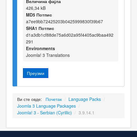
Величина фајла
426,34 kB
MD5 Потпис
a7ee9bb72425203b0425999830f39b67
SHA1 Потпис
d1a3db1cf88de75a6d02a95f4405ac9baa492
291
Environments
Joomla! 3 Translations
Преузми
Ви сте овде:
Почетак
/
Language Packs
/
Joomla 3 Language Packages
/
Joomla! 3 - Serbian (Cyrillic)
/
3.9.14.1