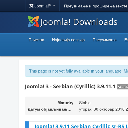
®
Joomla!
Преузимање и проширења (ексте
Joomla! Downloads
Почетна
Најновија верзија
Преузимање
Е
This page is not yet fully available in your language. M
Joomla! 3 - Serbian (Cyrillic) 3.9.11.1
Stabl
Maturity
Stable
Датум објављивања верзије
уторак, 30 октобар 2018 
Joomla! 3.9.11 Serbian Cyrillic sr-RS