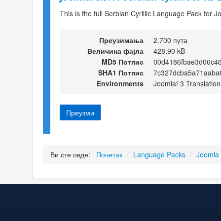
This is the full Serbian Cyrillic Language Pack for J
Преузимања
2.700 пута
Величина фајла
428,90 kB
MD5 Потпис
00d4186fbae3d06c4
SHA1 Потпис
7c327dcba5a71aaba
Environments
Joomla! 3 Translation
Преузми
Ви сте овде:
Почетак
/
Language Packs
/
Joomla