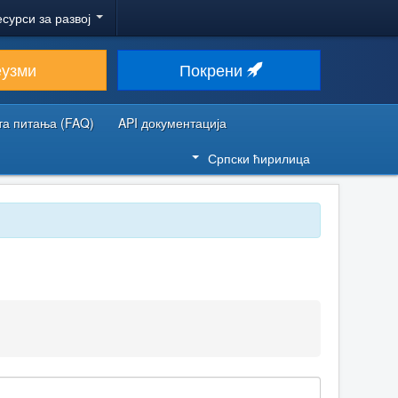
есурси за развој
еузми
Покрени
та питања (FAQ)
API документација
Српски ћирилица