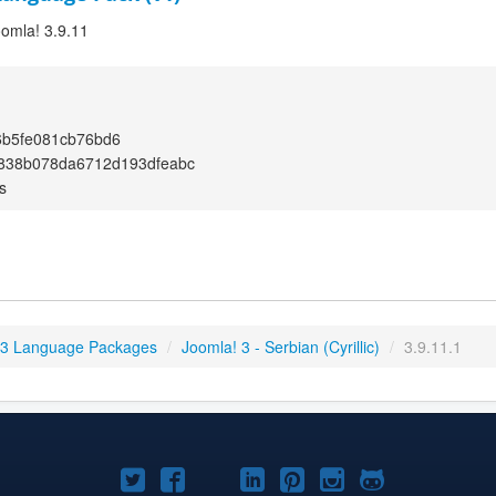
oomla! 3.9.11
6b5fe081cb76bd6
838b078da6712d193dfeabc
s
 3 Language Packages
/
Joomla! 3 - Serbian (Cyrillic)
/
3.9.11.1
Joomla!
Joomla!
Joomla!
Joomla!
Joomla!
Joomla!
Joomla!