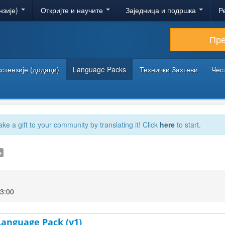
нзије)
Откријте и научите
Заједница и подршка
Р
Пр
кстензије (додаци)
Language Packs
Технички Захтеви
Чес
ake a gift to your community by translating it! Click
here
to start.
e
23:00
 Language Pack (v1)