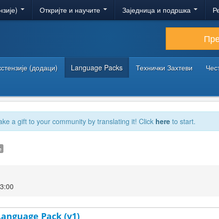
нзије)
Откријте и научите
Заједница и подршка
Р
Пр
кстензије (додаци)
Language Packs
Технички Захтеви
Чес
ake a gift to your community by translating it! Click
here
to start.
e
23:00
 Language Pack (v1)