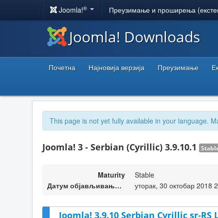
®
Joomla!
Преузимање и проширења (ексте
Joomla! Downloads
Почетна
Најновија верзија
Преузимање
Е
This page is not yet fully available in your language. M
Joomla! 3 - Serbian (Cyrillic) 3.9.10.1
Stabl
Maturity
Stable
Датум објављивања верзије
уторак, 30 октобар 2018 
Joomla! 3.9.10 Serbian Cyrillic sr-RS