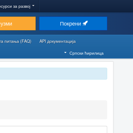
есурси за развој
еузми
Покрени
та питања (FAQ)
API документација
Српски ћирилица