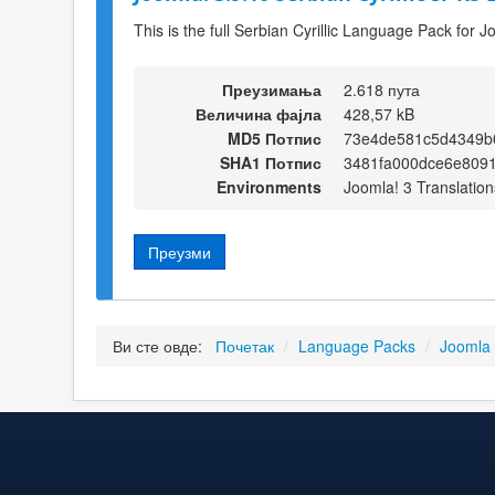
This is the full Serbian Cyrillic Language Pack for J
Преузимања
2.618 пута
Величина фајла
428,57 kB
MD5 Потпис
73e4de581c5d4349b
SHA1 Потпис
3481fa000dce6e809
Environments
Joomla! 3 Translation
Преузми
Ви сте овде:
Почетак
/
Language Packs
/
Joomla