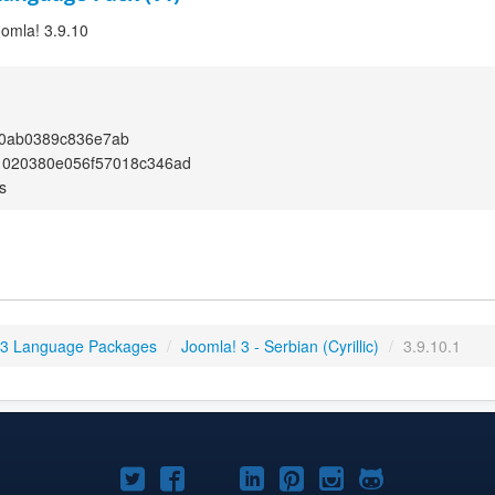
oomla! 3.9.10
0ab0389c836e7ab
1020380e056f57018c346ad
s
 3 Language Packages
/
Joomla! 3 - Serbian (Cyrillic)
/
3.9.10.1
Joomla!
Joomla!
Joomla!
Joomla!
Joomla!
Joomla!
Joomla!