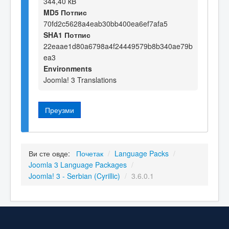
344,40 kB
MD5 Потпис
70fd2c5628a4eab30bb400ea6ef7afa5
SHA1 Потпис
22eaae1d80a6798a4f24449579b8b340ae79b
ea3
Environments
Joomla! 3 Translations
Преузми
Ви сте овде:
Почетак
/
Language Packs
/
Joomla 3 Language Packages
/
Joomla! 3 - Serbian (Cyrillic)
/
3.6.0.1