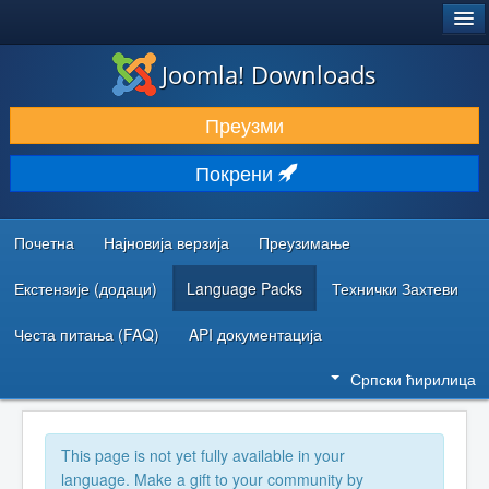
®
JOOMLA!
Joomla! Downloads
ПРЕУЗИМАЊЕ И ПРОШИРЕЊА (ЕКСТЕНЗИЈЕ)
Преузми
ОТКРИЈТЕ И НАУЧИТЕ
Покрени
ЗАЈЕДНИЦА И ПОДРШКА
РЕСУРСИ ЗА РАЗВОЈ
Почетна
Најновија верзија
Преузимање
Екстензије (додаци)
Language Packs
Технички Захтеви
Честа питања (FAQ)
API документација
Српски ћирилица
This page is not yet fully available in your
language. Make a gift to your community by