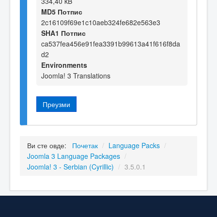
334,40 kB
MD5 Потпис
2c16109f69e1c10aeb324fe682e563e3
SHA1 Потпис
ca537fea456e91fea3391b99613a41f616f8da
d2
Environments
Joomla! 3 Translations
Преузми
Ви сте овде:
Почетак
/
Language Packs
/
Joomla 3 Language Packages
/
Joomla! 3 - Serbian (Cyrillic)
/
3.5.0.1