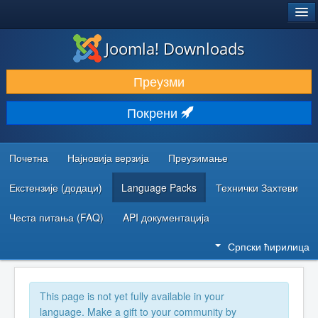
®
JOOMLA!
Joomla! Downloads
ПРЕУЗИМАЊЕ И ПРОШИРЕЊА (ЕКСТЕНЗИЈЕ)
Преузми
ОТКРИЈТЕ И НАУЧИТЕ
Покрени
ЗАЈЕДНИЦА И ПОДРШКА
РЕСУРСИ ЗА РАЗВОЈ
Почетна
Најновија верзија
Преузимање
Екстензије (додаци)
Language Packs
Технички Захтеви
Честа питања (FAQ)
API документација
Српски ћирилица
This page is not yet fully available in your
language. Make a gift to your community by