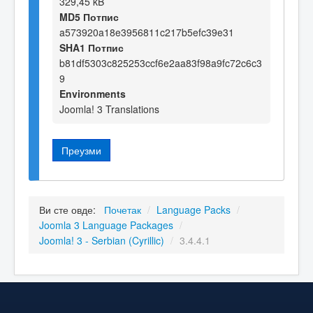
329,45 kB
MD5 Потпис
a573920a18e3956811c217b5efc39e31
SHA1 Потпис
b81df5303c825253ccf6e2aa83f98a9fc72c6c3
9
Environments
Joomla! 3 Translations
Преузми
Ви сте овде:
Почетак
/
Language Packs
/
Joomla 3 Language Packages
/
Joomla! 3 - Serbian (Cyrillic)
/
3.4.4.1