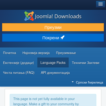
®
JOOMLA!
Joomla! Downloads
ПРЕУЗИМАЊЕ И ПРОШИРЕЊА (ЕКСТЕНЗИЈЕ)
Преузми
ОТКРИЈТЕ И НАУЧИТЕ
Покрени
ЗАЈЕДНИЦА И ПОДРШКА
РЕСУРСИ ЗА РАЗВОЈ
Почетна
Најновија верзија
Преузимање
Екстензије (додаци)
Language Packs
Технички Захтеви
Честа питања (FAQ)
API документација
Српски ћирилица
This page is not yet fully available in your
language. Make a gift to your community by