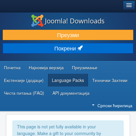
®
JOOMLA!
Joomla! Downloads
ПРЕУЗИМАЊЕ И ПРОШИРЕЊА (ЕКСТЕНЗИЈЕ)
Преузми
ОТКРИЈТЕ И НАУЧИТЕ
Покрени
ЗАЈЕДНИЦА И ПОДРШКА
РЕСУРСИ ЗА РАЗВОЈ
Почетна
Најновија верзија
Преузимање
Екстензије (додаци)
Language Packs
Технички Захтеви
Честа питања (FAQ)
API документација
Српски ћирилица
This page is not yet fully available in your
language. Make a gift to your community by