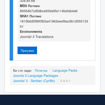
328,85 kB
MD5 Потпис
89354b7cd5dbce83da9fa114befab4a6
SHA1 Потпис
1815b6d0f890fb0a41962eeef6ac5b1d555133
b1
Environments
Joomla! 3 Translations
Преузми
Ви сте овде:
Почетак
/
Language Packs
/
Joomla 3 Language Packages
/
Joomla! 3 - Serbian (Cyrillic)
/
3.4.0.1