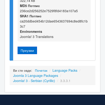
322,14 kB
MD5 Потпис
236ce2d256252e7529f8fd4183a107a5
SHA1 Потпис
ca20ddbed454b12dae6543637694c8ed8fc1b
3c7
Environments
Joomla! 3 Translations
Преузми
Ви сте овде:
Почетак
/
Language Packs
/
Joomla 3 Language Packages
/
Joomla! 3 - Serbian (Cyrillic)
/
3.3.3.1