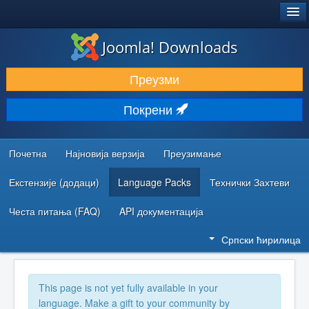
®
JOOMLA!
Joomla! Downloads
ПРЕУЗИМАЊЕ И ПРОШИРЕЊА (ЕКСТЕНЗИЈЕ)
Преузми
ОТКРИЈТЕ И НАУЧИТЕ
Покрени
ЗАЈЕДНИЦА И ПОДРШКА
РЕСУРСИ ЗА РАЗВОЈ
Почетна
Најновија верзија
Преузимање
Екстензије (додаци)
Language Packs
Технички Захтеви
Честа питања (FAQ)
API документација
Српски ћирилица
This page is not yet fully available in your
language. Make a gift to your community by