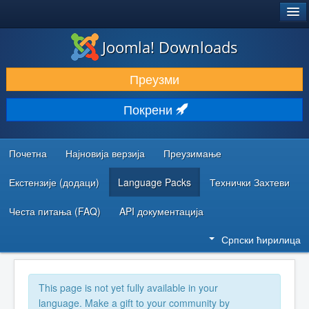
®
JOOMLA!
Joomla! Downloads
ПРЕУЗИМАЊЕ И ПРОШИРЕЊА (ЕКСТЕНЗИЈЕ)
Преузми
ОТКРИЈТЕ И НАУЧИТЕ
Покрени
ЗАЈЕДНИЦА И ПОДРШКА
РЕСУРСИ ЗА РАЗВОЈ
Почетна
Најновија верзија
Преузимање
Екстензије (додаци)
Language Packs
Технички Захтеви
Честа питања (FAQ)
API документација
Српски ћирилица
This page is not yet fully available in your
language. Make a gift to your community by