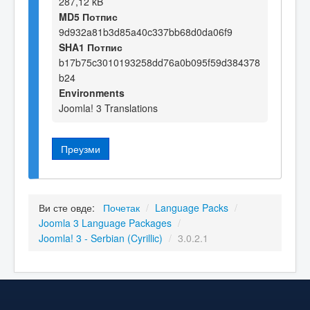
287,12 kB
MD5 Потпис
9d932a81b3d85a40c337bb68d0da06f9
SHA1 Потпис
b17b75c3010193258dd76a0b095f59d384378
b24
Environments
Joomla! 3 Translations
Преузми
Ви сте овде:
Почетак
/
Language Packs
/
Joomla 3 Language Packages
/
Joomla! 3 - Serbian (Cyrillic)
/
3.0.2.1