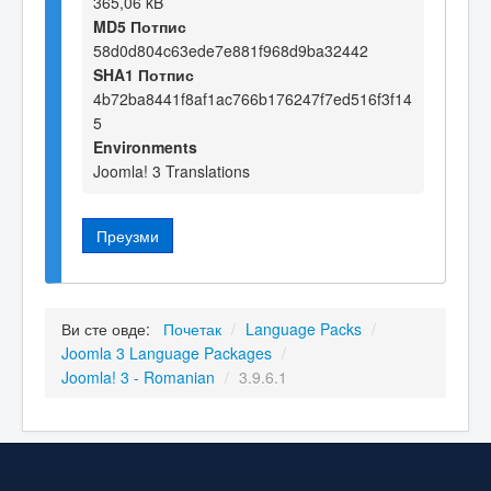
365,06 kB
MD5 Потпис
58d0d804c63ede7e881f968d9ba32442
SHA1 Потпис
4b72ba8441f8af1ac766b176247f7ed516f3f14
5
Environments
Joomla! 3 Translations
Преузми
Ви сте овде:
Почетак
/
Language Packs
/
Joomla 3 Language Packages
/
Joomla! 3 - Romanian
/
3.9.6.1