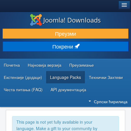
®
JOOMLA!
Joomla! Downloads
ПРЕУЗИМАЊЕ И ПРОШИРЕЊА (ЕКСТЕНЗИЈЕ)
Преузми
ОТКРИЈТЕ И НАУЧИТЕ
Покрени
ЗАЈЕДНИЦА И ПОДРШКА
РЕСУРСИ ЗА РАЗВОЈ
Почетна
Најновија верзија
Преузимање
Екстензије (додаци)
Language Packs
Технички Захтеви
Честа питања (FAQ)
API документација
Српски ћирилица
This page is not yet fully available in your
language. Make a gift to your community by