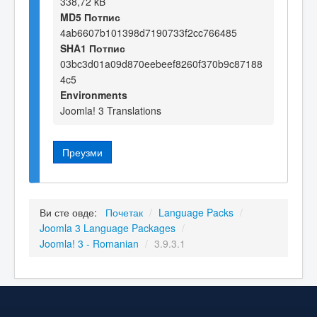
338,72 kB
MD5 Потпис
4ab6607b101398d7190733f2cc766485
SHA1 Потпис
03bc3d01a09d870eebeef8260f370b9c87188
4c5
Environments
Joomla! 3 Translations
Преузми
Ви сте овде:
Почетак
/
Language Packs
/
Joomla 3 Language Packages
/
Joomla! 3 - Romanian
/
3.9.3.1