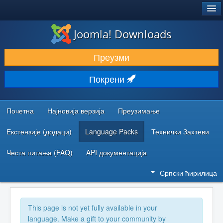
®
JOOMLA!
Joomla! Downloads
ПРЕУЗИМАЊЕ И ПРОШИРЕЊА (ЕКСТЕНЗИЈЕ)
Преузми
ОТКРИЈТЕ И НАУЧИТЕ
Покрени
ЗАЈЕДНИЦА И ПОДРШКА
РЕСУРСИ ЗА РАЗВОЈ
Почетна
Најновија верзија
Преузимање
Екстензије (додаци)
Language Packs
Технички Захтеви
Честа питања (FAQ)
API документација
Српски ћирилица
This page is not yet fully available in your
language. Make a gift to your community by