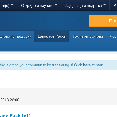
нзије)
Откријте и научите
Заједница и подршка
Р
Пр
кстензије (додаци)
Language Packs
Технички Захтеви
Чес
ake a gift to your community by translating it! Click
here
to start.
2013 22:00
age Pack (v1)