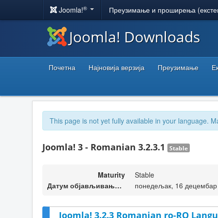
®
Joomla!
Преузимање и проширења (ексте
Joomla! Downloads
Почетна
Најновија верзија
Преузимање
Е
This page is not yet fully available in your language. M
Joomla! 3 - Romanian 3.2.3.1
Stable
Maturity
Stable
Датум објављивања верзије
понедељак, 16 децембар 
Joomla! 3.2.3 Romanian ro-RO Langu