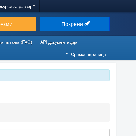
есурси за развој
еузми
Покрени
та питања (FAQ)
API документација
Српски ћирилица