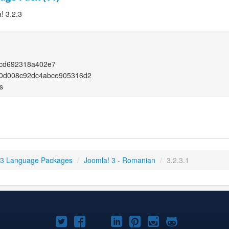
! 3.2.3
0cd692318a402e7
0d008c92dc4abce905316d2
s
 3 Language Packages
/
Joomla! 3 - Romanian
/
3.2.3.1
Joomla!
Joomla!
Joomla!
Joomla!
Joomla!
Joomla!
Joomla!