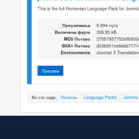
This is the full Romanian Language Pack for Joomla
Преузимања
5.994 пута
Величина фајла
326,85 kB
MD5 Потпис
37557957752eff080
SHA1 Потпис
d33b951ce8ebb7171
Environments
Joomla! 3 Translation
Преузми
Ви сте овде:
Почетак
/
Language Packs
/
Joomla