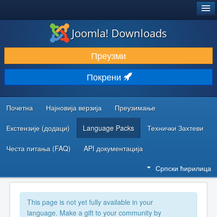
®
JOOMLA!
Joomla! Downloads
ПРЕУЗИМАЊЕ И ПРОШИРЕЊА (ЕКСТЕНЗИЈЕ)
Преузми
ОТКРИЈТЕ И НАУЧИТЕ
Покрени
ЗАЈЕДНИЦА И ПОДРШКА
РЕСУРСИ ЗА РАЗВОЈ
Почетна
Најновија верзија
Преузимање
Екстензије (додаци)
Language Packs
Технички Захтеви
Честа питања (FAQ)
API документација
Српски ћирилица
This page is not yet fully available in your
language. Make a gift to your community by