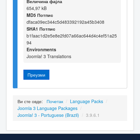
Величина фајла
654,97 kB
MD5 Потпис
dfaca09ec344c5d483392192a45b3408
SHA1 Потпис
b1faac1d2e5e8e2fd07a66ac644d4c4ef51a25
94
Environments
Joomla! 3 Translations
Преузми
Ви сте овде:
Почетак
/
Language Packs
/
Joomla 3 Language Packages
/
Joomla! 3 - Portuguese (Brazil)
/
3.9.6.1