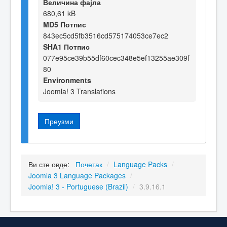
Величина фајла
680,61 kB
MD5 Потпис
843ec5cd5fb3516cd575174053ce7ec2
SHA1 Потпис
077e95ce39b55df60cec348e5ef13255ae309f
80
Environments
Joomla! 3 Translations
Преузми
Ви сте овде:
Почетак
/
Language Packs
/
Joomla 3 Language Packages
/
Joomla! 3 - Portuguese (Brazil)
/
3.9.16.1