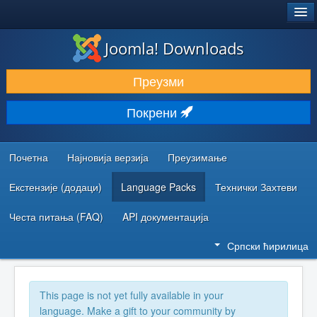
®
JOOMLA!
Joomla! Downloads
ПРЕУЗИМАЊЕ И ПРОШИРЕЊА (ЕКСТЕНЗИЈЕ)
Преузми
ОТКРИЈТЕ И НАУЧИТЕ
Покрени
ЗАЈЕДНИЦА И ПОДРШКА
РЕСУРСИ ЗА РАЗВОЈ
Почетна
Најновија верзија
Преузимање
Екстензије (додаци)
Language Packs
Технички Захтеви
Честа питања (FAQ)
API документација
Српски ћирилица
This page is not yet fully available in your
language. Make a gift to your community by