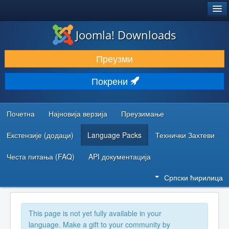
®
JOOMLA!
Joomla! Downloads
ПРЕУЗИМАЊЕ И ПРОШИРЕЊА (ЕКСТЕНЗИЈЕ)
Преузми
ОТКРИЈТЕ И НАУЧИТЕ
Покрени
ЗАЈЕДНИЦА И ПОДРШКА
РЕСУРСИ ЗА РАЗВОЈ
Почетна
Најновија верзија
Преузимање
Екстензије (додаци)
Language Packs
Технички Захтеви
Честа питања (FAQ)
API документација
Српски ћирилица
This page is not yet fully available in your
language. Make a gift to your community by