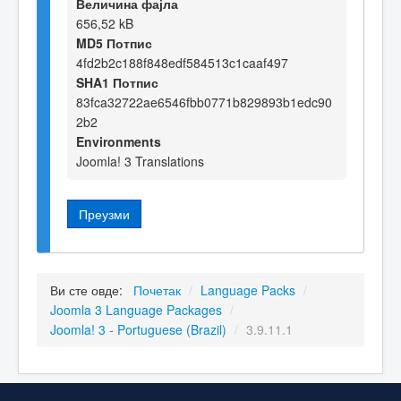
Величина фајла
656,52 kB
MD5 Потпис
4fd2b2c188f848edf584513c1caaf497
SHA1 Потпис
83fca32722ae6546fbb0771b829893b1edc90
2b2
Environments
Joomla! 3 Translations
Преузми
Ви сте овде:
Почетак
/
Language Packs
/
Joomla 3 Language Packages
/
Joomla! 3 - Portuguese (Brazil)
/
3.9.11.1