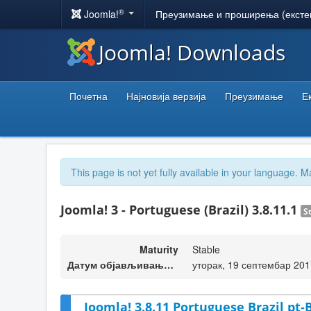
®
Joomla!
Преузимање и проширења (ексте
Joomla! Downloads
Почетна
Најновија верзија
Преузимање
Е
This page is not yet fully available in your language. M
Joomla! 3 - Portuguese (Brazil) 3.8.11.1
S
Maturity
Stable
Датум објављивања верзије
уторак, 19 септембар 201
Joomla! 3.8.11 Portuguese Brazil pt