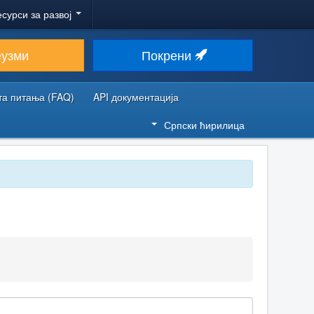
есурси за развој
еузми
Покрени
та питања (FAQ)
API документација
Српски ћирилица