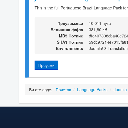
This is the full Portuguese Brazil Language Pack fo
Преузимања
10.011 пута
Величина фајла
381,80 kB
MD5 Потпис
dfe407808cba46e724
SHA1 Потпис
59dc97214e7015fa8
Environments
Joomla! 3 Translation
Преузми
Ви сте овде:
Почетак
/
Language Packs
/
Joomla