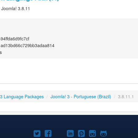
r Joomla! 3.8.11
94ffda6d9fc7cf
1ad13bd66c729bb3adaa814
s
 3 Language Packages
/
Joomla! 3 - Portuguese (Brazil)
/
3.8.11.1
Joomla!
Joomla!
Joomla!
Joomla!
Joomla!
Joomla!
Joomla!