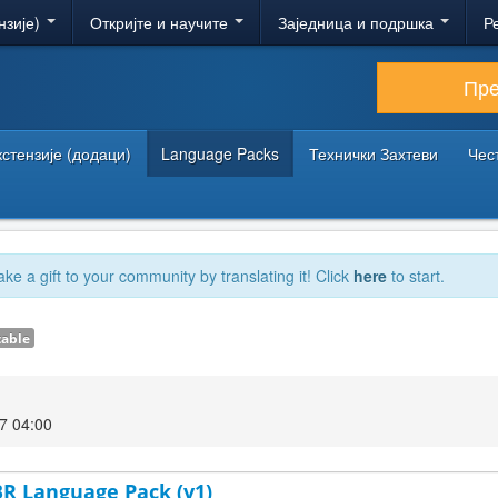
нзије)
Откријте и научите
Заједница и подршка
Р
Пр
кстензије (додаци)
Language Packs
Технички Захтеви
Чес
ake a gift to your community by translating it! Click
here
to start.
table
7 04:00
-BR Language Pack (v1)