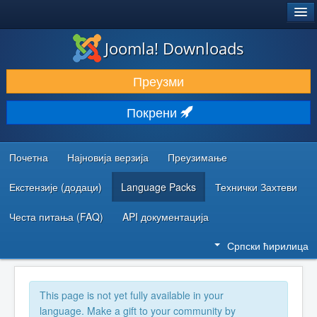
®
JOOMLA!
Joomla! Downloads
ПРЕУЗИМАЊЕ И ПРОШИРЕЊА (ЕКСТЕНЗИЈЕ)
Преузми
ОТКРИЈТЕ И НАУЧИТЕ
Покрени
ЗАЈЕДНИЦА И ПОДРШКА
РЕСУРСИ ЗА РАЗВОЈ
Почетна
Најновија верзија
Преузимање
Екстензије (додаци)
Language Packs
Технички Захтеви
Честа питања (FAQ)
API документација
Српски ћирилица
This page is not yet fully available in your
language. Make a gift to your community by