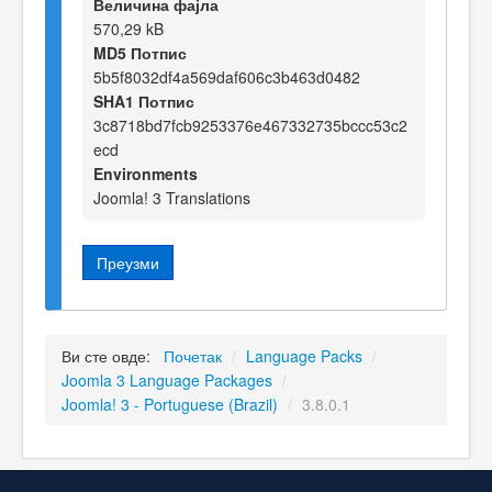
Величина фајла
570,29 kB
MD5 Потпис
5b5f8032df4a569daf606c3b463d0482
SHA1 Потпис
3c8718bd7fcb9253376e467332735bccc53c2
ecd
Environments
Joomla! 3 Translations
Преузми
Ви сте овде:
Почетак
/
Language Packs
/
Joomla 3 Language Packages
/
Joomla! 3 - Portuguese (Brazil)
/
3.8.0.1