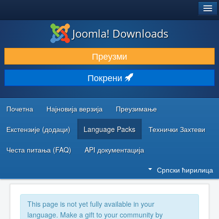
®
JOOMLA!
Joomla! Downloads
ПРЕУЗИМАЊЕ И ПРОШИРЕЊА (ЕКСТЕНЗИЈЕ)
Преузми
ОТКРИЈТЕ И НАУЧИТЕ
Покрени
ЗАЈЕДНИЦА И ПОДРШКА
РЕСУРСИ ЗА РАЗВОЈ
Почетна
Најновија верзија
Преузимање
Екстензије (додаци)
Language Packs
Технички Захтеви
Честа питања (FAQ)
API документација
Српски ћирилица
This page is not yet fully available in your
language. Make a gift to your community by