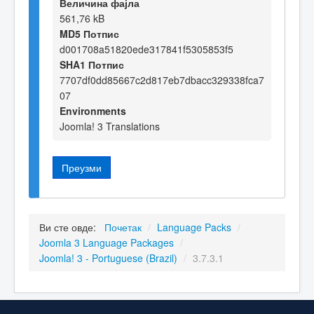
Величина фајла
561,76 kB
MD5 Потпис
d001708a51820ede317841f5305853f5
SHA1 Потпис
7707df0dd85667c2d817eb7dbacc329338fca7
07
Environments
Joomla! 3 Translations
Преузми
Ви сте овде:
Почетак
/
Language Packs
/
Joomla 3 Language Packages
/
Joomla! 3 - Portuguese (Brazil)
/
3.7.3.1