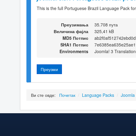
This is the full Portuguese Brazil Language Pack fo
Преузимања
35.708 пута
Величина фајла
325,41 kB
MD5 Потпис
ab2f0af512742ebd0d
SHA1 Потпис
7e6385ea635e25ae1
Environments
Joomla! 3 Translation
Преузми
Ви сте овде:
Почетак
/
Language Packs
/
Joomla