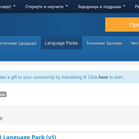
нзије)
Откријте и научите
Заједница и подршка
Р
Пр
кстензије (додаци)
Language Packs
Технички Захтеви
Чес
ake a gift to your community by translating it! Click
here
to start.
ble
00
R Language Pack (v1)