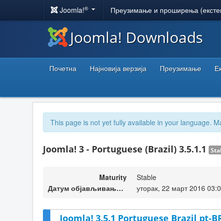
®
Joomla!
Преузимање и проширења (ексте
Joomla! Downloads
Почетна
Најновија верзија
Преузимање
Е
This page is not yet fully available in your language. M
Joomla! 3 - Portuguese (Brazil) 3.5.1.1
Sta
Maturity
Stable
Датум објављивања верзије
уторак, 22 март 2016 03:
Joomla! 3.5.1 Portuguese Brazil pt-B