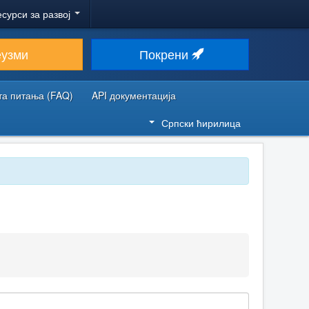
есурси за развој
еузми
Покрени
та питања (FAQ)
API документација
Српски ћирилица