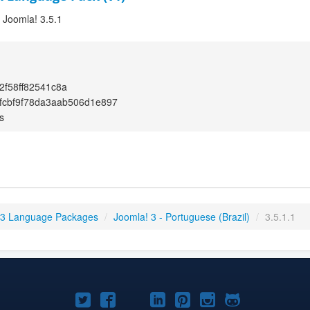
r Joomla! 3.5.1
2f58ff82541c8a
fcbf9f78da3aab506d1e897
s
 3 Language Packages
/
Joomla! 3 - Portuguese (Brazil)
/
3.5.1.1
Joomla!
Joomla!
Joomla!
Joomla!
Joomla!
Joomla!
Joomla!