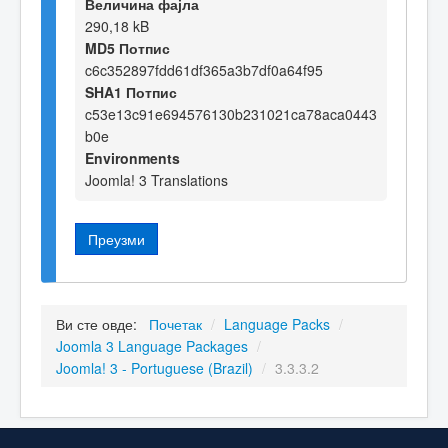
Величина фајла
290,18 kB
MD5 Потпис
c6c352897fdd61df365a3b7df0a64f95
SHA1 Потпис
c53e13c91e694576130b231021ca78aca0443
b0e
Environments
Joomla! 3 Translations
Преузми
Ви сте овде:
Почетак
/
Language Packs
/
Joomla 3 Language Packages
/
Joomla! 3 - Portuguese (Brazil)
/
3.3.3.2