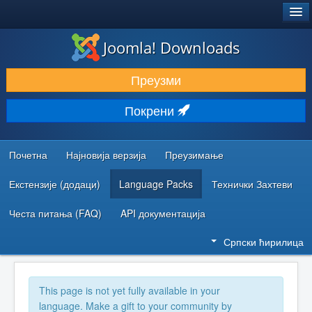
®
JOOMLA!
Joomla! Downloads
ПРЕУЗИМАЊЕ И ПРОШИРЕЊА (ЕКСТЕНЗИЈЕ)
Преузми
ОТКРИЈТЕ И НАУЧИТЕ
Покрени
ЗАЈЕДНИЦА И ПОДРШКА
РЕСУРСИ ЗА РАЗВОЈ
Почетна
Најновија верзија
Преузимање
Екстензије (додаци)
Language Packs
Технички Захтеви
Честа питања (FAQ)
API документација
Српски ћирилица
This page is not yet fully available in your
language. Make a gift to your community by