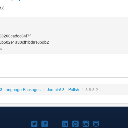
8.8
03200cadec64f7f
5b502e1a30cff1bd616bdb2
s
 3 Language Packages
/
Joomla! 3 - Polish
/
3.8.8.2
Joomla!
Joomla!
Joomla!
Joomla!
Joomla!
Joomla!
Joomla!