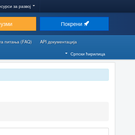
есурси за развој
еузми
Покрени
та питања (FAQ)
API документација
Српски ћирилица