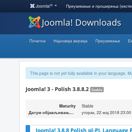
®
Joomla!
Преузимање и проширења (ексте
Joomla! Downloads
Почетна
Најновија верзија
Преузимање
Е
This page is not yet fully available in your language. M
Joomla! 3 - Polish 3.8.8.2
Stable
Maturity
Stable
Датум објављивања верзије
уторак, 22 мај 2018 23:00
Joomla! 3.8.8 Polish pl-PL Language 