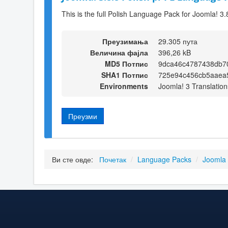
This is the full Polish Language Pack for Joomla! 3.
Преузимања
29.305 пута
Величина фајла
396,26 kB
MD5 Потпис
9dca46c4787438db7
SHA1 Потпис
725e94c456cb5aaea
Environments
Joomla! 3 Translation
Преузми
Ви сте овде:
Почетак
/
Language Packs
/
Joomla