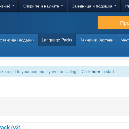
нзије)
Откријте и научите
Заједница и подршка
Р
Пр
кстензије (додаци)
Language Packs
Технички Захтеви
Чес
ake a gift to your community by translating it! Click
here
to start.
Pack (v2)