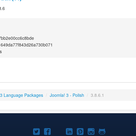
8.6
7bb2e00cc6c8bde
1649da77f843d26a730b071
s
 3 Language Packages
/
Joomla! 3 - Polish
/
3.8.6.1
Joomla!
Joomla!
Joomla!
Joomla!
Joomla!
Joomla!
Joomla!