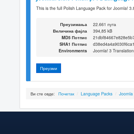
This is the full Polish Language Pack for Joomla! 3.
Преузимања
22.661 пута
Величина фајла
394,85 kB
MD5 Потпис
21dbf84667e828e5b
SHA1 Потпис
d38ed4a4a9030f6ca
Environments
Joomla! 3 Translation
Преузми
Ви сте овде:
Почетак
/
Language Packs
/
Joomla