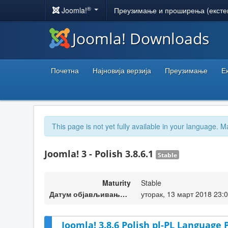
®
Joomla!
Преузимање и проширења (ексте
Joomla! Downloads
Почетна
Најновија верзија
Преузимање
Е
This page is not yet fully available in your language. M
Joomla! 3 - Polish 3.8.6.1
Stable
Maturity
Stable
Датум објављивања верзије
уторак, 13 март 2018 23:
Joomla! 3.8.6 Polish pl-PL Language 