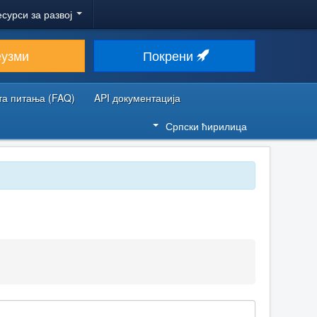
есурси за развој
еузми
Покрени
та питања (FAQ)
API документација
Српски ћирилица