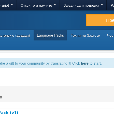
нзије)
Откријте и научите
Заједница и подршка
Р
Пр
кстензије (додаци)
Language Packs
Технички Захтеви
Чес
ake a gift to your community by translating it! Click
here
to start.
00
Pack (v1)