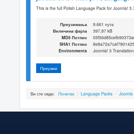
This is the full Polish Language Pack for Joomla! 3.
Преузимања
9.661 пута
Величина фајла
397,87 kB
MD5 Потпис
05f56d85cefb90373
SHA1 Потпис
8e8a72a7caf780142
Environments
Joomla! 3 Translation
Преузми
Ви сте овде:
Почетак
/
Language Packs
/
Joomla