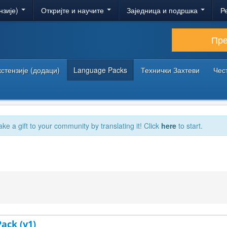
нзије)
Откријте и научите
Заједница и подршка
Р
Пр
кстензије (додаци)
Language Packs
Технички Захтеви
Чес
ake a gift to your community by translating it! Click
here
to start.
Pack (v1)