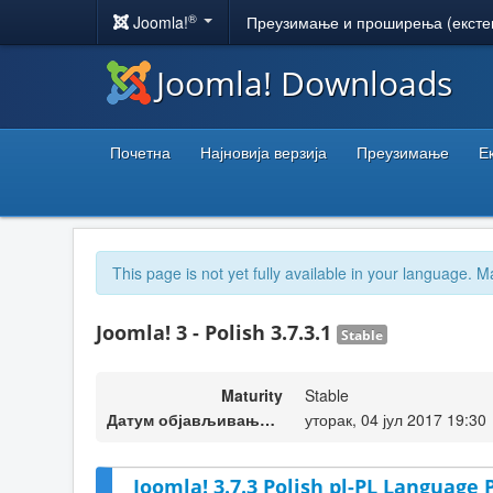
®
Joomla!
Преузимање и проширења (ексте
Joomla! Downloads
Почетна
Најновија верзија
Преузимање
Е
This page is not yet fully available in your language. M
Joomla! 3 - Polish 3.7.3.1
Stable
Maturity
Stable
Датум објављивања верзије
уторак, 04 јул 2017 19:30
Joomla! 3.7.3 Polish pl-PL Language 