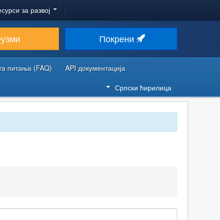
есурси за развој
еузми
Покрени
та питања (FAQ)
API документација
Српски ћирилица