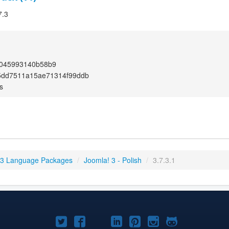
7.3
a045993140b58b9
5dd7511a15ae71314f99ddb
s
 3 Language Packages
/
Joomla! 3 - Polish
/
3.7.3.1
Joomla!
Joomla!
Joomla!
Joomla!
Joomla!
Joomla!
Joomla!