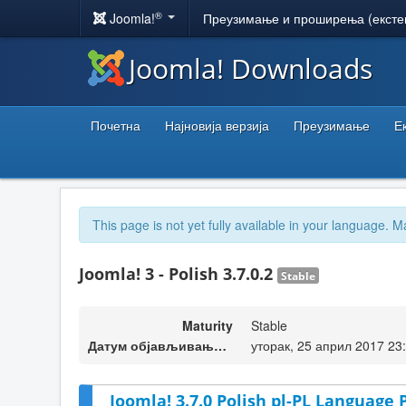
®
Joomla!
Преузимање и проширења (ексте
Joomla! Downloads
Почетна
Најновија верзија
Преузимање
Е
This page is not yet fully available in your language. M
Joomla! 3 - Polish 3.7.0.2
Stable
Maturity
Stable
Датум објављивања верзије
уторак, 25 април 2017 23
Joomla! 3.7.0 Polish pl-PL Language 