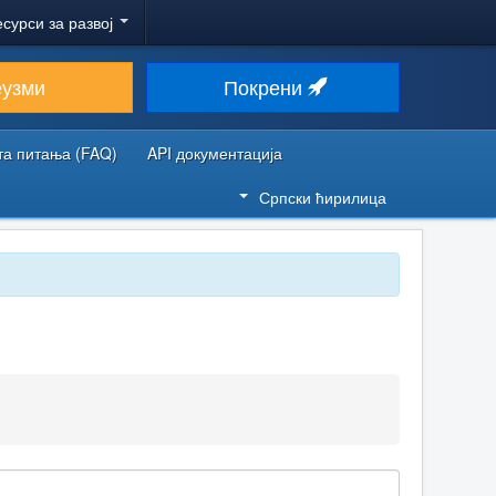
есурси за развој
еузми
Покрени
та питања (FAQ)
API документација
Српски ћирилица