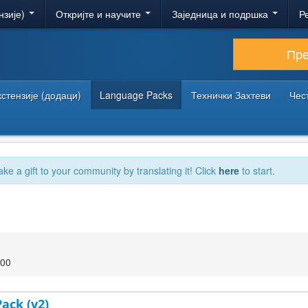
нзије)
Откријте и научите
Заједница и подршка
Р
Пр
кстензије (додаци)
Language Packs
Технички Захтеви
Чес
ake a gift to your community by translating it! Click
here
to start.
:00
Pack (v2)