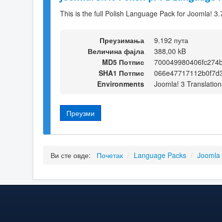
This is the full Polish Language Pack for Joomla! 3.
Преузимања
9.192 пута
Величина фајла
388,00 kB
MD5 Потпис
700049980406fc274
SHA1 Потпис
066e47717112b0f7d
Environments
Joomla! 3 Translation
Преузми
Ви сте овде:
Почетак
/
Language Packs
/
Joomla