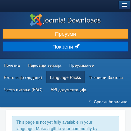
®
JOOMLA!
Joomla! Downloads
ПРЕУЗИМАЊЕ И ПРОШИРЕЊА (ЕКСТЕНЗИЈЕ)
Преузми
ОТКРИЈТЕ И НАУЧИТЕ
Покрени
ЗАЈЕДНИЦА И ПОДРШКА
РЕСУРСИ ЗА РАЗВОЈ
Почетна
Најновија верзија
Преузимање
Екстензије (додаци)
Language Packs
Технички Захтеви
Честа питања (FAQ)
API документација
Српски ћирилица
This page is not yet fully available in your
language. Make a gift to your community by