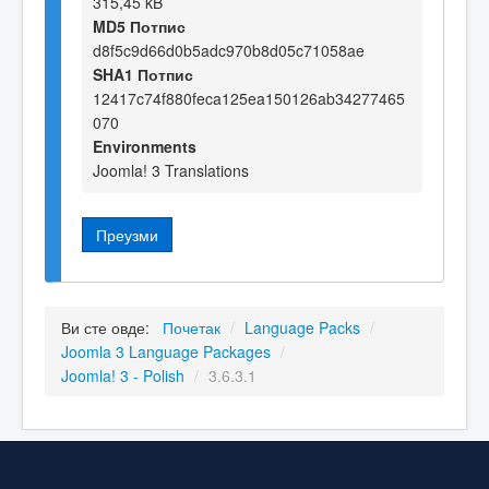
315,45 kB
MD5 Потпис
d8f5c9d66d0b5adc970b8d05c71058ae
SHA1 Потпис
12417c74f880feca125ea150126ab34277465
070
Environments
Joomla! 3 Translations
Преузми
Ви сте овде:
Почетак
/
Language Packs
/
Joomla 3 Language Packages
/
Joomla! 3 - Polish
/
3.6.3.1