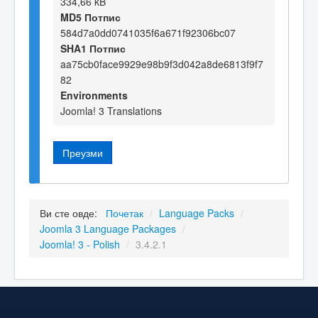
334,66 kB
MD5 Потпис
584d7a0dd0741035f6a671f92306bc07
SHA1 Потпис
aa75cb0face9929e98b9f3d042a8de6813f9f7
82
Environments
Joomla! 3 Translations
Преузми
Ви сте овде:
Почетак
/
Language Packs
/
Joomla 3 Language Packages
/
Joomla! 3 - Polish
/
3.4.2.1