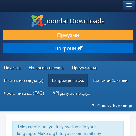
®
JOOMLA!
Joomla! Downloads
ПРЕУЗИМАЊЕ И ПРОШИРЕЊА (ЕКСТЕНЗИЈЕ)
Преузми
ОТКРИЈТЕ И НАУЧИТЕ
Покрени
ЗАЈЕДНИЦА И ПОДРШКА
РЕСУРСИ ЗА РАЗВОЈ
Почетна
Најновија верзија
Преузимање
Екстензије (додаци)
Language Packs
Технички Захтеви
Честа питања (FAQ)
API документација
Српски ћирилица
This page is not yet fully available in your
language. Make a gift to your community by