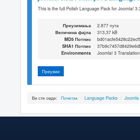
This is the full Polish Language Pack for Joomla! 3.
Преузимања
2.877 пута
Величина фајла
313,37 kB
MD5 Потпис
bd01acfe5428c22ecf
SHA1 Потпис
37b9c7457d8429e6d
Environments
Joomla! 3 Translation
Преузми
Ви сте овде:
Почетак
/
Language Packs
/
Joomla