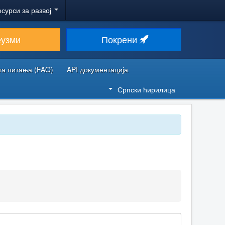
есурси за развој
еузми
Покрени
та питања (FAQ)
API документација
Српски ћирилица