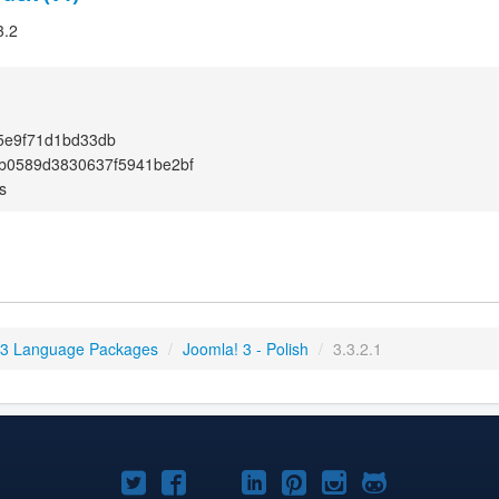
3.2
5e9f71d1bd33db
b0589d3830637f5941be2bf
s
 3 Language Packages
/
Joomla! 3 - Polish
/
3.3.2.1
Joomla!
Joomla!
Joomla!
Joomla!
Joomla!
Joomla!
Joomla!