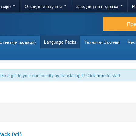
нзије)
Откријте и научите
Заједница и подршка
Р
Пр
кстензије (додаци)
Language Packs
Технички Захтеви
Чес
ake a gift to your community by translating it! Click
here
to start.
Pack (v1)