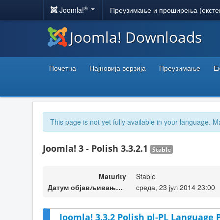
®
Joomla!
Преузимање и проширења (ексте
Joomla! Downloads
Почетна
Најновија верзија
Преузимање
Е
This page is not yet fully available in your language. M
Joomla! 3 - Polish 3.3.2.1
Stable
Maturity
Stable
Датум објављивања верзије
среда, 23 јул 2014 23:00
Joomla! 3.3.2 Polish pl-PL Language 