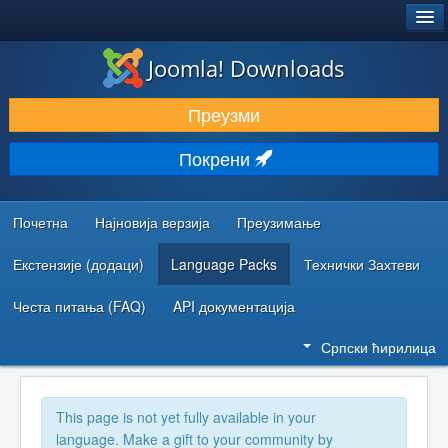
®
JOOMLA!
Joomla! Downloads
ПРЕУЗИМАЊЕ И ПРОШИРЕЊА (ЕКСТЕНЗИЈЕ)
Преузми
ОТКРИЈТЕ И НАУЧИТЕ
Покрени
ЗАЈЕДНИЦА И ПОДРШКА
РЕСУРСИ ЗА РАЗВОЈ
Почетна
Најновија верзија
Преузимање
Екстензије (додаци)
Language Packs
Технички Захтеви
Честа питања (FAQ)
API документација
Српски ћирилица
This page is not yet fully available in your
language. Make a gift to your community by