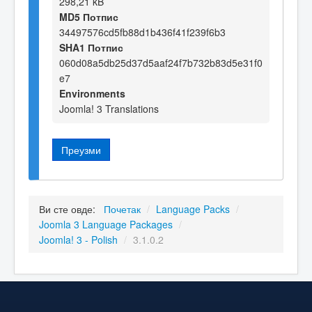
298,21 kB
MD5 Потпис
34497576cd5fb88d1b436f41f239f6b3
SHA1 Потпис
060d08a5db25d37d5aaf24f7b732b83d5e31f0
e7
Environments
Joomla! 3 Translations
Преузми
Ви сте овде:
Почетак
/
Language Packs
/
Joomla 3 Language Packages
/
Joomla! 3 - Polish
/
3.1.0.2