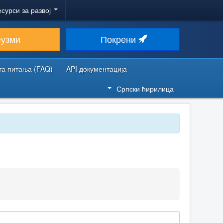
есурси за развој
еузми
Покрени
та питања (FAQ)
API документација
Српски ћирилица