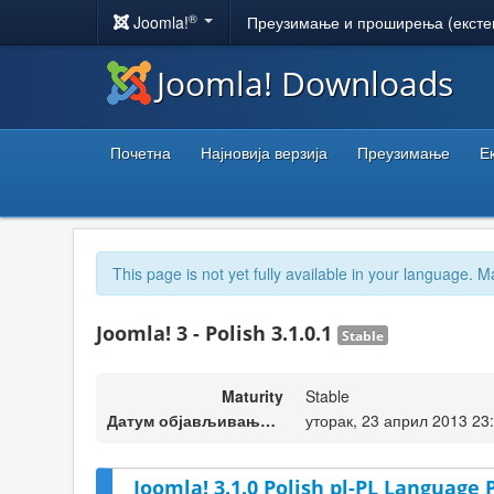
®
Joomla!
Преузимање и проширења (ексте
Joomla! Downloads
Почетна
Најновија верзија
Преузимање
Е
This page is not yet fully available in your language. M
Joomla! 3 - Polish 3.1.0.1
Stable
Maturity
Stable
Датум објављивања верзије
уторак, 23 април 2013 23
Joomla! 3.1.0 Polish pl-PL Language 