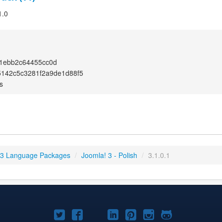
1.0
1ebb2c64455cc0d
5142c5c3281f2a9de1d88f5
s
 3 Language Packages
/
Joomla! 3 - Polish
/
3.1.0.1
Joomla!
Joomla!
Joomla!
Joomla!
Joomla!
Joomla!
Joomla!