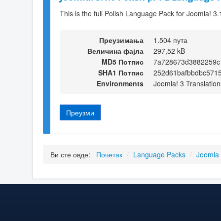
This is the full Polish Language Pack for Joomla! 3.
Преузимања
1.504 пута
Величина фајла
297,52 kB
MD5 Потпис
7a728673d3882259c
SHA1 Потпис
252d61bafbbdbc571
Environments
Joomla! 3 Translation
Преузми
Ви сте овде:
Почетак
/
Language Packs
/
Joomla