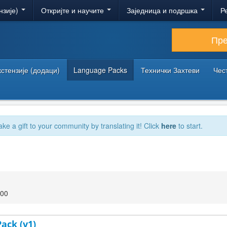
нзије)
Откријте и научите
Заједница и подршка
Р
Пр
кстензије (додаци)
Language Packs
Технички Захтеви
Чес
ake a gift to your community by translating it! Click
here
to start.
:00
Pack (v1)